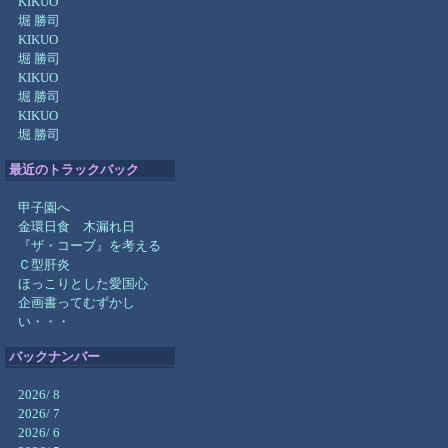
KIKUO
堀 勝司
KIKUO
堀 勝司
KIKUO
堀 勝司
KIKUO
堀 勝司
最近のトラックバック
甲子園へ
金環日食 木漏れ日
『ザ・コーブ』を考える
Ｃ型肝炎
ほっこりとした愛国心
企画書ってむずかし
い・・・
バックナンバー
2026/ 8
2026/ 7
2026/ 6