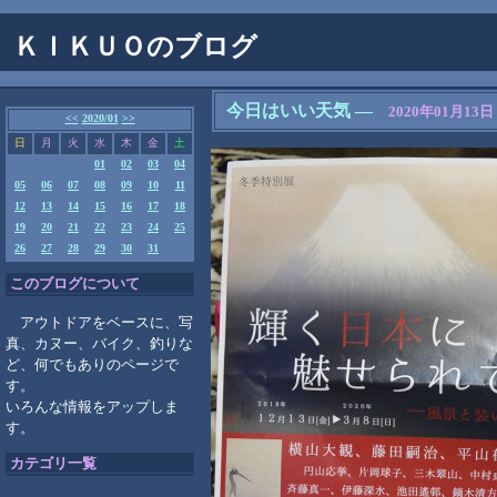
ＫＩＫＵＯのブログ
今日はいい天気
―
2020年01月13日
<<
2020/01
>>
日
月
火
水
木
金
土
01
02
03
04
05
06
07
08
09
10
11
12
13
14
15
16
17
18
19
20
21
22
23
24
25
26
27
28
29
30
31
このブログについて
アウトドアをベースに、写
真、カヌー、バイク、釣りな
ど、何でもありのページで
す。
いろんな情報をアップしま
す。
カテゴリ一覧