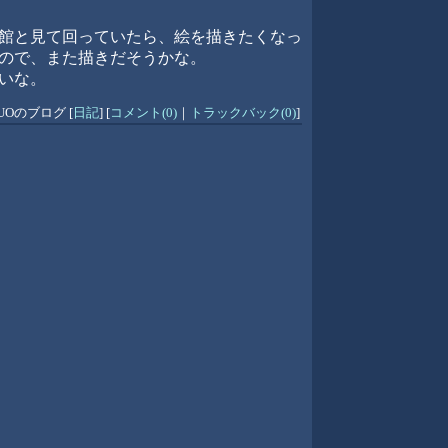
館と見て回っていたら、絵を描きたくなっ
ので、また描きだそうかな。
いな。
KUOのブログ
[
日記
]
[
コメント(0)
｜
トラックバック(0)
]