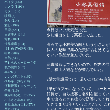
バイク (454)
カメラ (1191)
カヌー (55)
映画 (7)
釣り (214)
旅行 (199)
今日はいい天気だった。
日記 (6211)
古道歩き (141)
少し遠出をして高石まで走った。
写真 (1821)
世界遺産 (104)
高石では小林美術館という小さいが
はじめて物語り (38)
個人の趣味で集めた美術品を見ても
街角 (709)
かいい作品が並んでいた。
自然 (2330)
草むらのヒーロー (46)
写真撮影はできないので、館内の雰
私の熊野 (267)
二、横山大観などが並んでいた。
車 (269)
レンズテスト (162)
2階の常設展では、若いこれから有
ベルギー旅行 (19)
河川愛護モニター (22)
1階がカフェになっていて、コーヒ
奈良 (116)
館長が、自ら接客し名刺を配ってい
我が町紀の川市 (257)
車で出るときも後ろで誘導してくれ
ふるさと串本 (105)
できてまだ3年ということだが、こ
和歌山あれこれ (571)
歴史 (235)
しかしこういう趣味も大変だね。