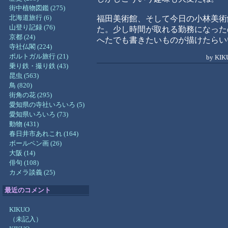
街中植物図鑑 (275)
北海道旅行 (6)
福田美術館、そして今日の小林美術
山登り記録 (76)
た。少し時間が取れる勤務になった
京都 (24)
へたでも書きたいものが描けたらい
寺社仏閣 (224)
ポルトガル旅行 (21)
by
KI
乗り鉄・撮り鉄 (43)
昆虫 (563)
鳥 (820)
街角の花 (295)
愛知県の寺社いろいろ (5)
愛知県いろいろ (73)
動物 (431)
春日井市あれこれ (164)
ボールペン画 (26)
大阪 (14)
俳句 (108)
カメラ談義 (25)
最近のコメント
KIKUO
（未記入）